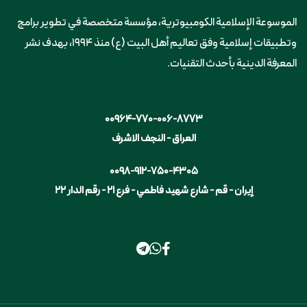
الموسوعة الإسلامية الكومبيوترية، مؤسسة متخصصة في تطوير برامج
وتطبيقات إسلامية وفق تعاليم أهل البيت (ع) منذ 1994، بهدف نشر
المعرفة الدينية بأحدث التقنيات.
00964-770-006-8773
العراق - النجف الاشرف
0098-912-750-4305
إيران - قم - شارع شهيد فاطمي - فرع ٢١ - رقم الدار ٢٢